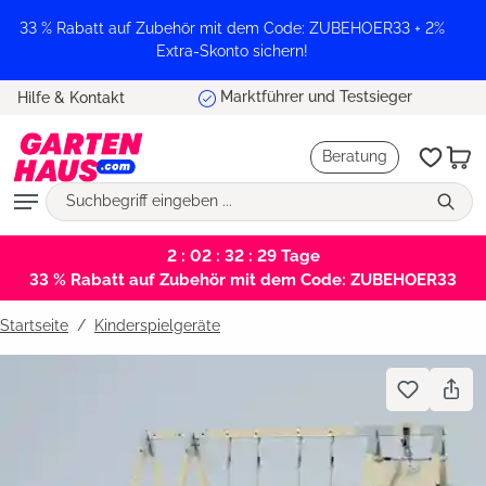
alt springen
33 % Rabatt auf Zubehör mit dem Code: ZUBEHOER33 + 2%
Extra-Skonto sichern!
Marktführer und Testsieger
Hilfe & Kontakt
Beratung
2 : 02 : 32 : 29
Tage
33 % Rabatt auf Zubehör mit dem Code: ZUBEHOER33
Startseite
Kinderspielgeräte
Bildergalerie überspringen