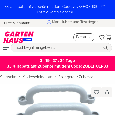
alt springen
33 % Rabatt auf Zubehör mit dem Code: ZUBEHOER33 + 2%
Extra-Skonto sichern!
Marktführer und Testsieger
Hilfe & Kontakt
Beratung
3 : 19 : 27 : 24
Tage
33 % Rabatt auf Zubehör mit dem Code: ZUBEHOER33
Startseite
Kinderspielgeräte
/
Spielgeräte Zubehör
Bildergalerie überspringen