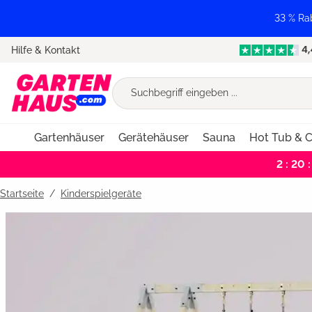
springen
Zur Hauptnavigation springen
33 % Ra
Hilfe & Kontakt
Gartenhäuser
Gerätehäuser
Sauna
Hot Tub & C
2 : 20 :
Startseite
Kinderspielgeräte
Bildergalerie überspringen