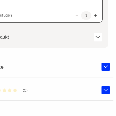
zufügen
odukt
te
(0)
chschnittliche Bewertung von 0 von 5 Sternen