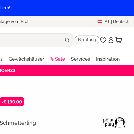
hern!
tage vom Profi
AT
|
Deutsch
Beratung
ns
Gewächshäuser
% Sale
Services
Inspiration
EHOER33
-€ 190,00
 Schmetterling