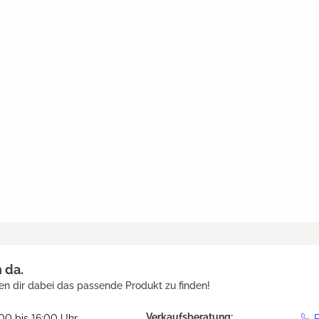
h da.
en dir dabei das passende Produkt zu finden!
Verkaufsberatung:
:00 bis 16:00 Uhr
R