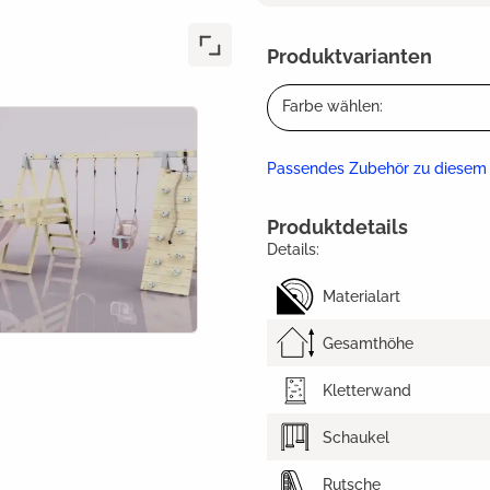
Produktvarianten
Farbe wählen:
Passendes Zubehör zu diesem
Produktdetails
Details:
Materialart
Gesamthöhe
Kletterwand
Schaukel
Rutsche