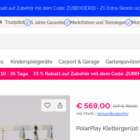
batt auf Zubehör mit dem Code: ZUBEHOER33 + 2% Extra-Skonto sic
Trustpilot
5 Jahre Garantie
Marktführer und Testsieger
Mon
o.
Kinderspielgeräte
Carport & Garage
Gartenpavillo
 10 : 34
Tage
33 % Rabatt auf Zubehör mit dem Code: ZUB
€ 569,00
UVP € 759,00
inkl. MwSt. |
Versandkostenfrei
PolarPlay Klettergerüst