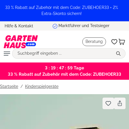
alt springen
33 % Rabatt auf Zubehör mit dem Code: ZUBEHOER33 + 2%
Extra-Skonto sichern!
Marktführer und Testsieger
Hilfe & Kontakt
Beratung
3 : 19 : 47 : 59
Tage
33 % Rabatt auf Zubehör mit dem Code: ZUBEHOER33
Startseite
Kinderspielgeräte
Bildergalerie überspringen