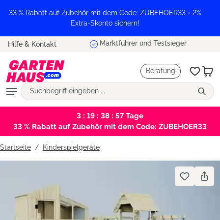
alt springen
33 % Rabatt auf Zubehör mit dem Code: ZUBEHOER33 + 2%
Extra-Skonto sichern!
Marktführer und Testsieger
Hilfe & Kontakt
Beratung
3 : 19 : 38 : 56
Tage
33 % Rabatt auf Zubehör mit dem Code: ZUBEHOER33
Startseite
Kinderspielgeräte
Bildergalerie überspringen