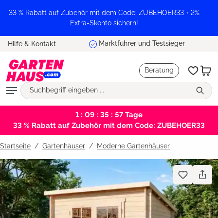
alt springen
33 % Rabatt auf Zubehör mit dem Code: ZUBEHOER33 + 2%
Extra-Skonto sichern!
Marktführer und Testsieger
Hilfe & Kontakt
Beratung
1 : 09 : 35 : 56
Tage
33 % Rabatt auf Zubehör mit dem Code: ZUBEHOER33
Startseite
Gartenhäuser
/
Moderne Gartenhäuser
Bildergalerie überspringen