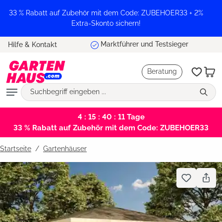
alt springen
33 % Rabatt auf Zubehör mit dem Code: ZUBEHOER33 + 2%
Extra-Skonto sichern!
Marktführer und Testsieger
Hilfe & Kontakt
Beratung
4 : 15 : 40 : 11
Tage
33 % Rabatt auf Zubehör mit dem Code: ZUBEHOER33
Startseite
Gartenhäuser
Bildergalerie überspringen