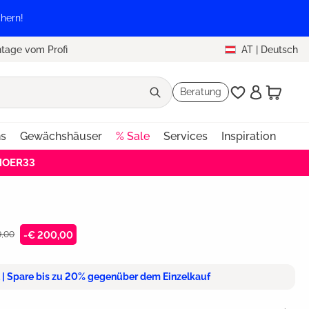
hern!
tage vom Profi
AT
|
Deutsch
Beratung
ns
Gewächshäuser
% Sale
Services
Inspiration
EHOER33
9,00
-€ 200,00
t | Spare bis zu 20% gegenüber dem Einzelkauf