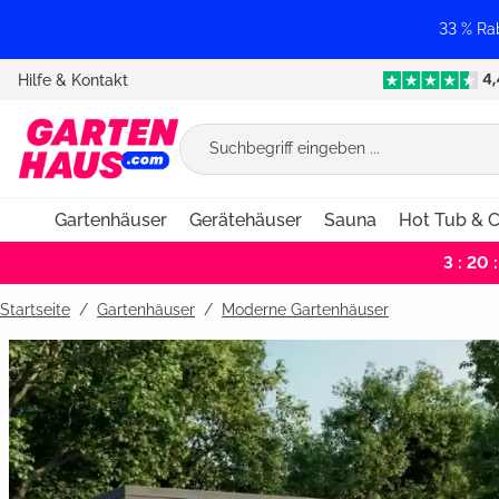
springen
Zur Hauptnavigation springen
33 % Ra
Hilfe & Kontakt
Gartenhäuser
Gerätehäuser
Sauna
Hot Tub & C
3 : 20 :
Startseite
Gartenhäuser
/
Moderne Gartenhäuser
Bildergalerie überspringen