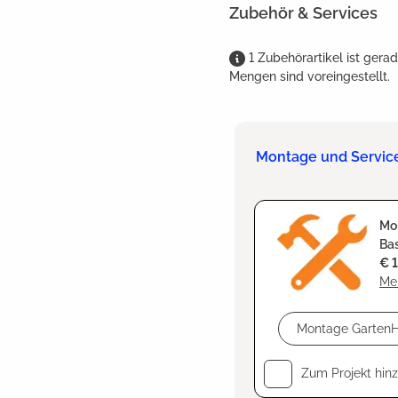
Zubehör & Services
1
Zubehörartikel
ist
gerad
Mengen sind voreingestellt.
Montage und Servic
Mo
Ba
€ 
Meh
Zum Projekt hin