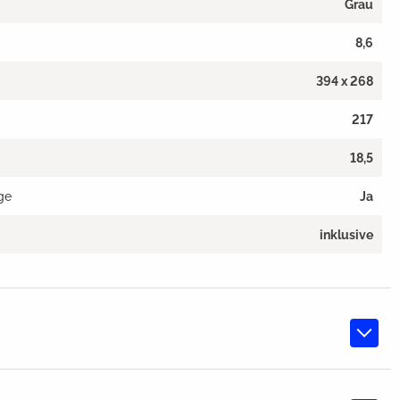
Grau
8,6
394 x 268
217
18,5
ge
Ja
inklusive