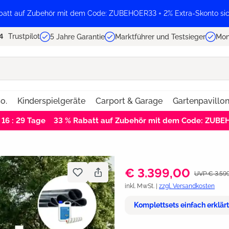
batt auf Zubehör mit dem Code: ZUBEHOER33 + 2% Extra-Skonto sic
Trustpilot
5 Jahre Garantie
Marktführer und Testsieger
Mon
o.
Kinderspielgeräte
Carport & Garage
Gartenpavillo
 16 : 29
Tage
33 % Rabatt auf Zubehör mit dem Code: ZUB
€ 3.399,00
UVP € 3.59
inkl. MwSt. |
zzgl. Versandkosten
Komplettsets einfach erklär