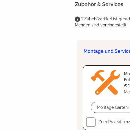
Zubehör & Services
1
Zubehörartikel
ist
gerad
Mengen sind voreingestellt.
Montage und Servic
Mo
Fuß
€ 
Meh
Zum Projekt hin