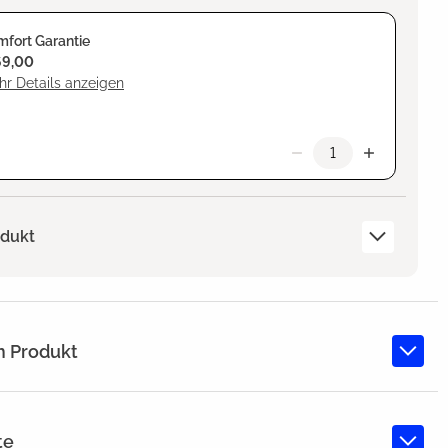
fort Garantie
69,00
r Details anzeigen
odukt
m Produkt
te