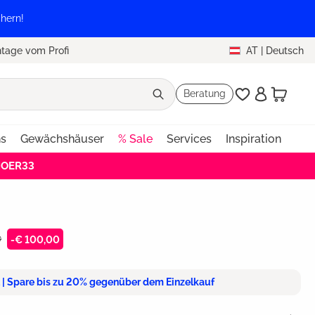
hern!
tage vom Profi
AT
|
Deutsch
Beratung
ns
Gewächshäuser
% Sale
Services
Inspiration
HOER33
0
-€ 100,00
t | Spare bis zu 20% gegenüber dem Einzelkauf