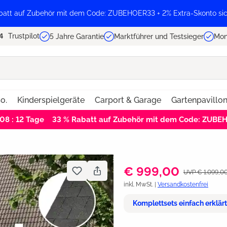
batt auf Zubehör mit dem Code: ZUBEHOER33 + 2% Extra-Skonto sic
Trustpilot
5 Jahre Garantie
Marktführer und Testsieger
Mon
o.
Kinderspielgeräte
Carport & Garage
Gartenpavillo
 08 : 11
Tage
33 % Rabatt auf Zubehör mit dem Code: ZUBE
€ 999,00
UVP € 1.099,0
inkl. MwSt. |
Versandkostenfrei
Komplettsets einfach erklär