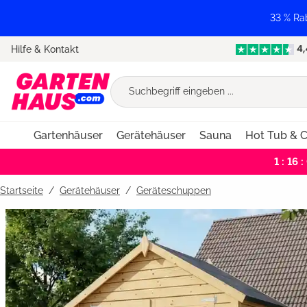
springen
Zur Hauptnavigation springen
33 % Ra
Hilfe & Kontakt
Gartenhäuser
Gerätehäuser
Sauna
Hot Tub & C
1 : 16 :
Startseite
Gerätehäuser
/
Geräteschuppen
Bildergalerie überspringen