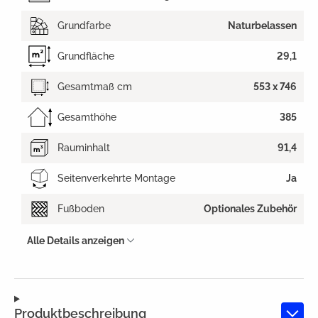
Grundfarbe
Naturbelassen
Grundfläche
29,1
Gesamtmaß cm
553 x 746
Gesamthöhe
385
Rauminhalt
91,4
Seitenverkehrte Montage
Ja
Fußboden
Optionales Zubehör
Alle Details anzeigen
Produktbeschreibung