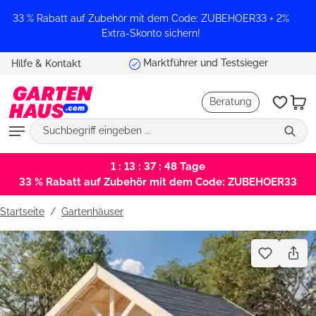
alt springen
33 % Rabatt auf Zubehör mit dem Code: ZUBEHOER33 + 2%
Extra-Skonto sichern!
Marktführer und Testsieger
Hilfe & Kontakt
Beratung
1 : 13 : 37 : 47
Tage
33 % Rabatt auf Zubehör mit dem Code: ZUBEHOER33
Startseite
Gartenhäuser
Bildergalerie überspringen