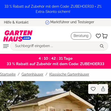
alt springen
33 % Rabatt auf Zubehör mit dem Code: ZUBEHOER33 + 2%
Extra-Skonto sichern!
Marktführer und Testsieger
Hilfe & Kontakt
Beratung
4 : 10 : 42 : 31
Tage
33 % Rabatt auf Zubehör mit dem Code: ZUBEHOER33
Startseite
Gartenhäuser
/
Klassische Gartenhäuser
Bildergalerie überspringen