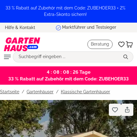
alt springen
33 % Rabatt auf Zubehör mit dem Code: ZUBEHOER33 + 2%
Extra-Skonto sichern!
Marktführer und Testsieger
Hilfe & Kontakt
Beratung
4 : 08 : 08 : 26
Tage
33 % Rabatt auf Zubehör mit dem Code: ZUBEHOER33
Startseite
Gartenhäuser
/
Klassische Gartenhäuser
Bildergalerie überspringen