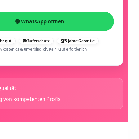
🟢 WhatsApp öffnen
ehr gut
🔒
Käuferschutz
🏆
5 Jahre Garantie
% kostenlos & unverbindlich. Kein Kauf erforderlich.
ualität
g von kompetenten Profis