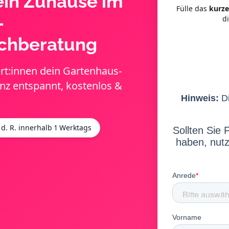
ein Zuhause im
Fülle das
kurze
–
d
achberatung
ert:innen dein Gartenhaus-
anz entspannt, kostenlos &
 d. R. innerhalb 1 Werktags