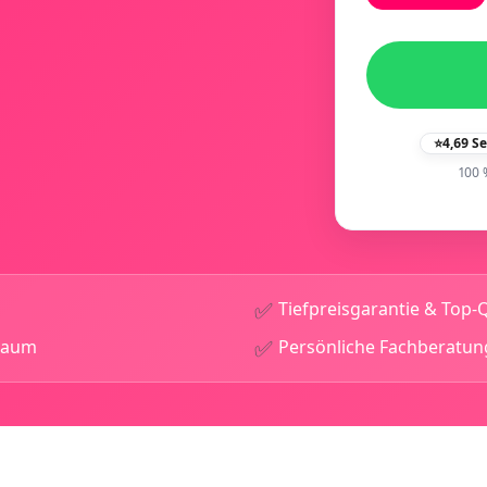
⭐
4,69 S
100 
✅
Tiefpreisgarantie & Top-Q
✅
traum
Persönliche Fachberatun