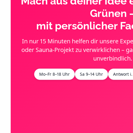
Mach aus deiner Idee 
Grünen 
mit persönlicher F
In nur 15 Minuten helfen dir unsere Exp
oder Sauna-Projekt zu verwirklichen – g
unverbindlich.
Mo–Fr 8–18 Uhr
Sa 9–14 Uhr
Antwort i.