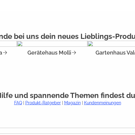
nde bei uns dein neues Lieblings-Prod
a
Gerätehaus Molli
Gartenhaus Val
Hilfe und spannende Themen findest du
FAQ
|
Produkt-Ratgeber
|
Magazin
|
Kundenmeinungen