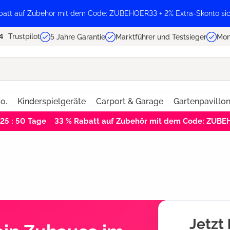
batt auf Zubehör mit dem Code: ZUBEHOER33 + 2% Extra-Skonto sic
Trustpilot
5 Jahre Garantie
Marktführer und Testsieger
Mon
o.
Kinderspielgeräte
Carport & Garage
Gartenpavillo
 25 : 49
Tage
33 % Rabatt auf Zubehör mit dem Code: ZUB
Jetzt