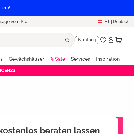
hern!
tage vom Profi
AT
|
Deutsch
Beratung
ns
Gewächshäuser
% Sale
Services
Inspiration
EHOER33
 kostenlos beraten lassen