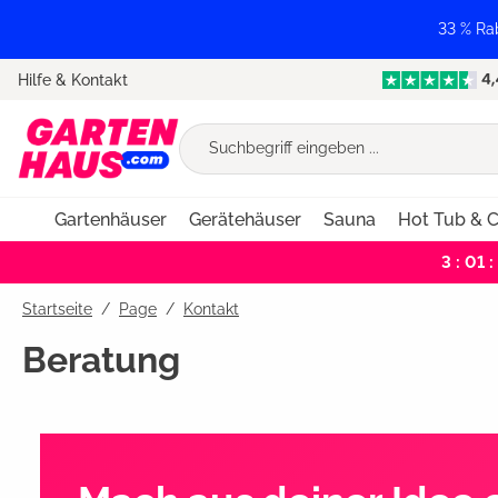
springen
Zur Hauptnavigation springen
33 % Ra
Hilfe & Kontakt
Gartenhäuser
Gerätehäuser
Sauna
Hot Tub & C
3 : 01 :
Startseite
Page
/
Kontakt
Beratung