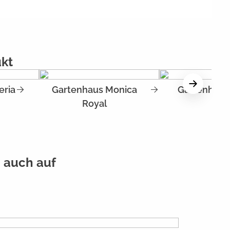
ukt
eria
Gartenhaus Monica
Gartenhaus
Royal
 auch auf