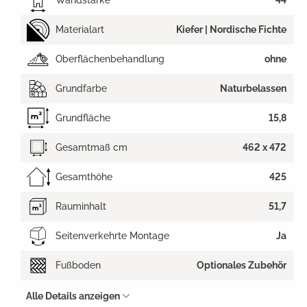
Wandstärke
44
Materialart
Kiefer | Nordische Fichte
Oberflächenbehandlung
ohne
Grundfarbe
Naturbelassen
Grundfläche
15,8
Gesamtmaß cm
462 x 472
Gesamthöhe
425
Rauminhalt
51,7
Seitenverkehrte Montage
Ja
Fußboden
Optionales Zubehör
Alle Details anzeigen