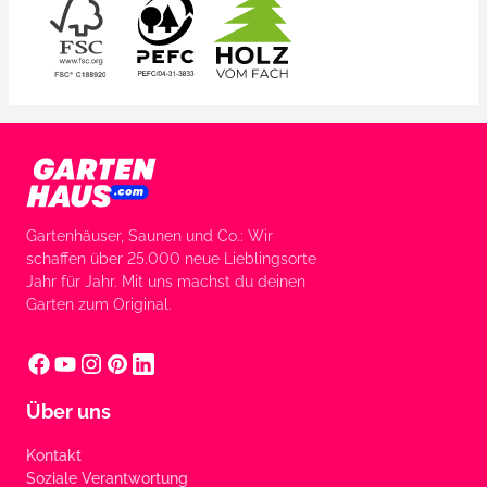
Gartenhäuser, Saunen und Co.: Wir
schaffen über 25.000 neue Lieblingsorte
Jahr für Jahr. Mit uns machst du deinen
Garten zum Original.
Über uns
Kontakt
Soziale Verantwortung