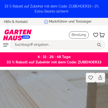
alt springen
33 % Rabatt auf Zubehör mit dem Code: ZUBEHOER33 + 2%
Extra-Skonto sichern!
Marktführer und Testsieger
Hilfe & Kontakt
Beratung
4 : 15 : 26 : 47
Tage
33 % Rabatt auf Zubehör mit dem Code: ZUBEHOER33
Bildergalerie überspringen