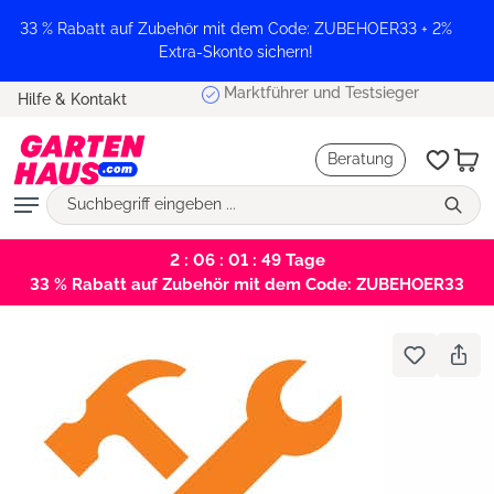
alt springen
33 % Rabatt auf Zubehör mit dem Code: ZUBEHOER33 + 2%
Extra-Skonto sichern!
Marktführer und Testsieger
Hilfe & Kontakt
Beratung
2 : 06 : 01 : 49
Tage
33 % Rabatt auf Zubehör mit dem Code: ZUBEHOER33
Bildergalerie überspringen