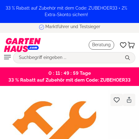
alt springen
33 % Rabatt auf Zubehör mit dem Code: ZUBEHOER33 + 2%
Extra-Skonto sichern!
Marktführer und Testsieger
Beratung
0 : 11 : 49 : 59
Tage
33 % Rabatt auf Zubehör mit dem Code: ZUBEHOER33
Bildergalerie überspringen