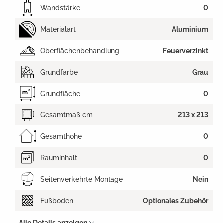
Wandstärke
0
Materialart
Aluminium
Oberflächenbehandlung
Feuerverzinkt
Grundfarbe
Grau
Grundfläche
0
Gesamtmaß cm
213 x 213
Gesamthöhe
0
Rauminhalt
0
Seitenverkehrte Montage
Nein
Fußboden
Optionales Zubehör
Alle Details anzeigen