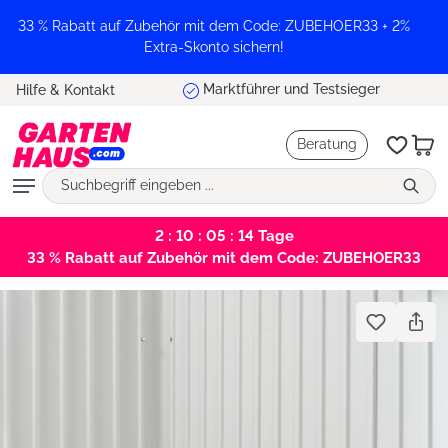
alt springen
33 % Rabatt auf Zubehör mit dem Code: ZUBEHOER33 + 2%
Extra-Skonto sichern!
Marktführer und Testsieger
Hilfe & Kontakt
Beratung
2 : 10 : 05 : 13
Tage
33 % Rabatt auf Zubehör mit dem Code: ZUBEHOER33
Bildergalerie überspringen