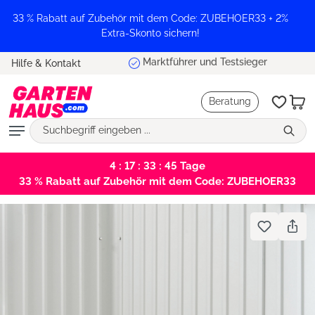
alt springen
33 % Rabatt auf Zubehör mit dem Code: ZUBEHOER33 + 2%
Extra-Skonto sichern!
Marktführer und Testsieger
Hilfe & Kontakt
Beratung
4 : 17 : 33 : 44
Tage
33 % Rabatt auf Zubehör mit dem Code: ZUBEHOER33
Bildergalerie überspringen