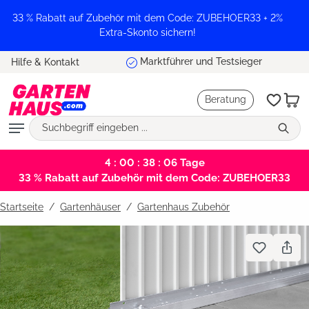
alt springen
33 % Rabatt auf Zubehör mit dem Code: ZUBEHOER33 + 2%
Extra-Skonto sichern!
Marktführer und Testsieger
Hilfe & Kontakt
Beratung
4 : 00 : 38 : 06
Tage
33 % Rabatt auf Zubehör mit dem Code: ZUBEHOER33
Startseite
Gartenhäuser
/
Gartenhaus Zubehör
Bildergalerie überspringen