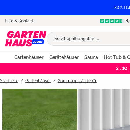
springen
Zur Hauptnavigation springen
33 % Ra
Hilfe & Kontakt
Gartenhäuser
Gerätehäuser
Sauna
Hot Tub & C
2 : 10 :
Startseite
Gartenhäuser
/
Gartenhaus Zubehör
Bildergalerie überspringen