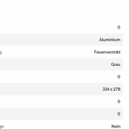
0
Aluminium
g
Feuerverzinkt
Grau
0
334 x 278
0
0
ge
Nein