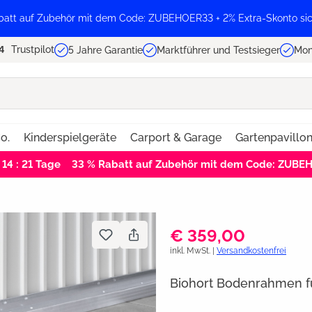
batt auf Zubehör mit dem Code: ZUBEHOER33 + 2% Extra-Skonto sic
Trustpilot
5 Jahre Garantie
Marktführer und Testsieger
Mon
o.
Kinderspielgeräte
Carport & Garage
Gartenpavillo
 14 : 21
Tage
33 % Rabatt auf Zubehör mit dem Code: ZUBE
€ 359,00
inkl. MwSt. |
Versandkostenfrei
Biohort Bodenrahmen f