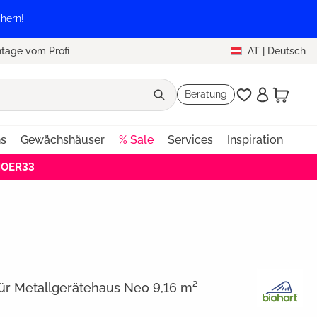
hern!
tage vom Profi
AT
|
Deutsch
Beratung
ns
Gewächshäuser
% Sale
Services
Inspiration
HOER33
ür Metallgerätehaus Neo 9,16 m²