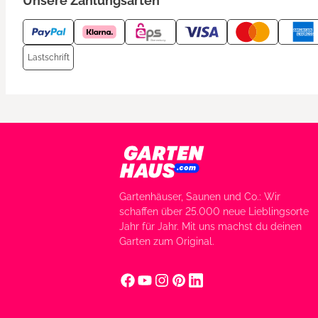
Unsere Zahlungsarten
Lastschrift
Gartenhäuser, Saunen und Co.: Wir
schaffen über 25.000 neue Lieblingsorte
Jahr für Jahr. Mit uns machst du deinen
Garten zum Original.