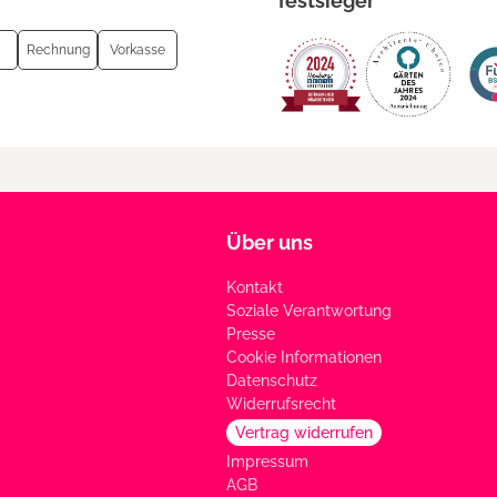
Testsieger
Rechnung
Vorkasse
Über uns
Kontakt
Soziale Verantwortung
Presse
Cookie Informationen
Datenschutz
Widerrufsrecht
Vertrag widerrufen
Impressum
AGB