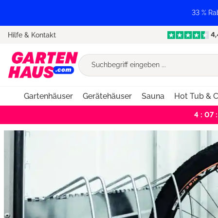
springen
Zur Hauptnavigation springen
33 % Ra
Hilfe & Kontakt
Gartenhäuser
Gerätehäuser
Sauna
Hot Tub & C
4 : 07 :
Bildergalerie überspringen