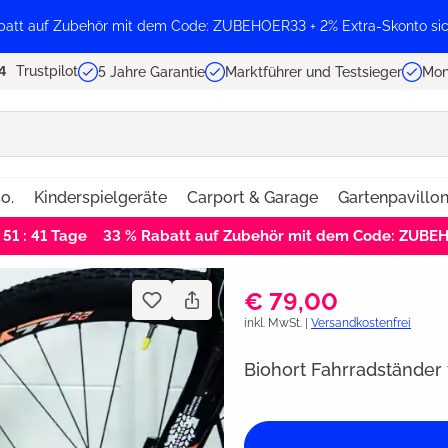
batt auf Zubehör mit dem Code: ZUBEHOER33 + 2% Extra-Skonto sic
Trustpilot
5 Jahre Garantie
Marktführer und Testsieger
Mon
o.
Kinderspielgeräte
Carport & Garage
Gartenpavillo
 51 : 40
Tage
33 % Rabatt auf Zubehör mit dem Code: ZUB
€ 79,00
inkl. MwSt. |
Versandkostenfrei
Biohort Fahrradständer 