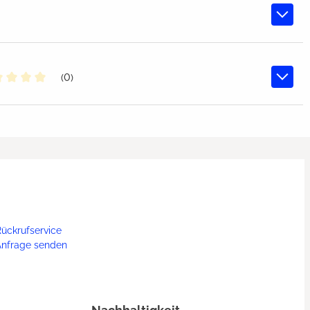
(0)
chschnittliche Bewertung von 0 von 5 Sternen
ückrufservice
Anfrage senden