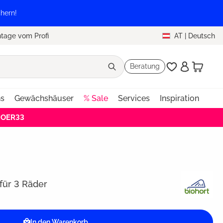
hern!
tage vom Profi
AT
|
Deutsch
Beratung
ns
Gewächshäuser
% Sale
Services
Inspiration
EHOER33
für 3 Räder
In den Warenkorb