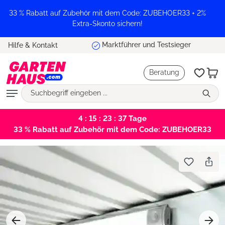
alt springen
33 % Rabatt auf Zubehör mit dem Code: ZUBEHOER33 + 2%
Extra-Skonto sichern!
Marktführer und Testsieger
Hilfe & Kontakt
Beratung
4 : 15 : 23 : 37
Tage
33 % Rabatt auf Zubehör mit dem Code: ZUBEHOER33
Bildergalerie überspringen