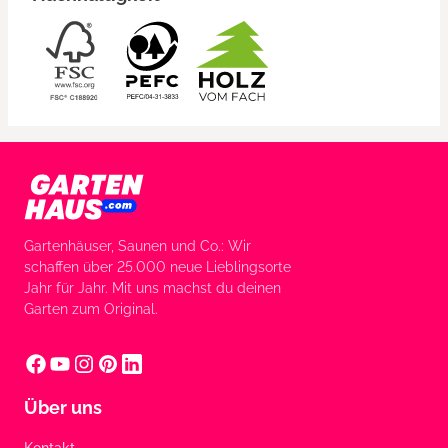
Gartenhäuser, Saunen und Co.: Wir
schaffen über 25.000 neue Lieblingsorte
Jahr für Jahr. Mit uns machst du deinen
Garten zum Original.
Über uns