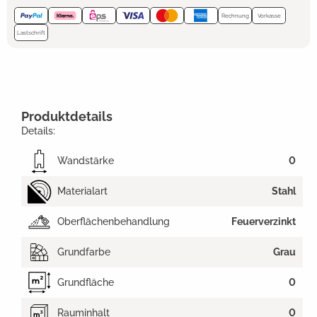
Rechnung
Vorkasse
Lastschrift
Produktdetails
Details:
Wandstärke
0
Materialart
Stahl
Oberflächenbehandlung
Feuerverzinkt
Grundfarbe
Grau
Grundfläche
0
Rauminhalt
0