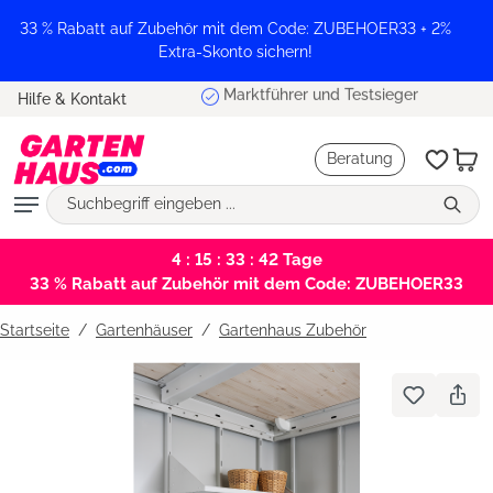
alt springen
33 % Rabatt auf Zubehör mit dem Code: ZUBEHOER33 + 2%
Extra-Skonto sichern!
Marktführer und Testsieger
Hilfe & Kontakt
Beratung
4 : 15 : 33 : 42
Tage
33 % Rabatt auf Zubehör mit dem Code: ZUBEHOER33
Startseite
Gartenhäuser
/
Gartenhaus Zubehör
Bildergalerie überspringen