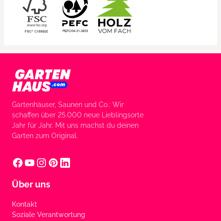
Gartenhäuser, Saunen und Co.: Wir
schaffen über 25.000 neue Lieblingsorte
Jahr für Jahr. Mit uns machst du deinen
Garten zum Original.
Über uns
Kontakt
Soziale Verantwortung