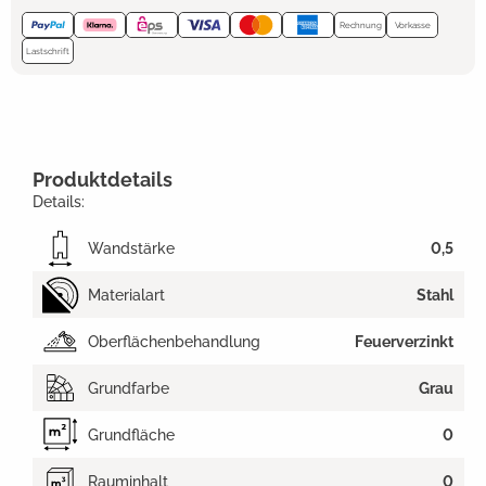
Rechnung
Vorkasse
Lastschrift
Produktdetails
Details:
Wandstärke
0,5
Materialart
Stahl
Oberflächenbehandlung
Feuerverzinkt
Grundfarbe
Grau
Grundfläche
0
Rauminhalt
0