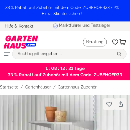
alt springen
33 % Rabatt auf Zubehör mit dem Code: ZUBEHOER33 + 2%
Extra-Skonto sichern!
Marktführer und Testsieger
Hilfe & Kontakt
Beratung
1 : 08 : 13 : 21
Tage
33 % Rabatt auf Zubehör mit dem Code: ZUBEHOER33
Startseite
Gartenhäuser
/
Gartenhaus Zubehör
Bildergalerie überspringen