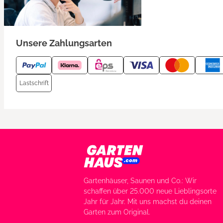
Unsere Zahlungsarten
Lastschrift
Gartenhäuser, Saunen und Co.: Wir
schaffen über 25.000 neue Lieblingsorte
Jahr für Jahr. Mit uns machst du deinen
Garten zum Original.