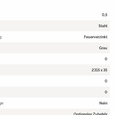
0,5
Stahl
g
Feuerverzinkt
Grau
0
2315 x 35
0
0
ge
Nein
Optionales Zubehör