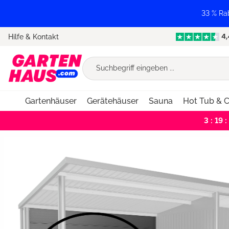
springen
Zur Hauptnavigation springen
33 % Ra
Hilfe & Kontakt
Gartenhäuser
Gerätehäuser
Sauna
Hot Tub & C
3 : 19 :
Bildergalerie überspringen