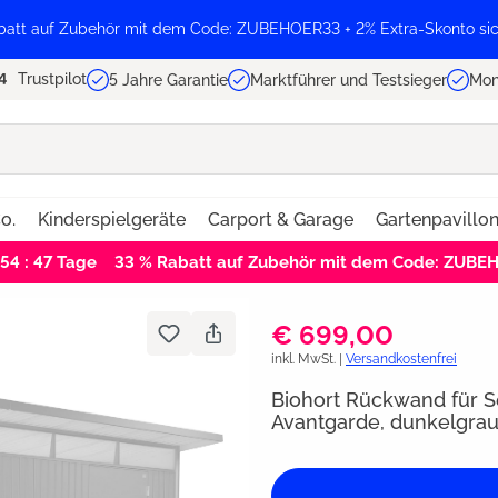
batt auf Zubehör mit dem Code: ZUBEHOER33 + 2% Extra-Skonto sic
Trustpilot
5 Jahre Garantie
Marktführer und Testsieger
Mon
o.
Kinderspielgeräte
Carport & Garage
Gartenpavillo
 54 : 47
Tage
33 % Rabatt auf Zubehör mit dem Code: ZUBE
€ 699,00
inkl. MwSt. |
Versandkostenfrei
Biohort Rückwand für S
Avantgarde, dunkelgrau