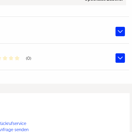
(0)
chschnittliche Bewertung von 0 von 5 Sternen
ückrufservice
Anfrage senden