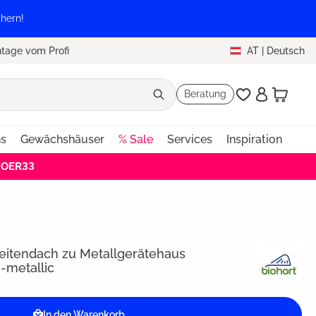
hern!
tage vom Profi
AT
|
Deutsch
Beratung
ns
Gewächshäuser
% Sale
Services
Inspiration
HOER33
eitendach zu Metallgerätehaus
-metallic
In den Warenkorb