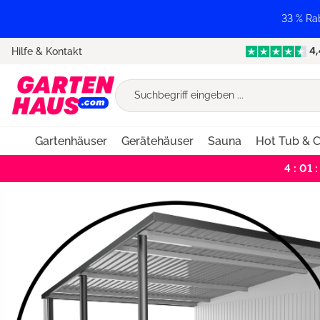
springen
Zur Hauptnavigation springen
33 % Ra
Hilfe & Kontakt
Gartenhäuser
Gerätehäuser
Sauna
Hot Tub & C
4 : 01 :
Bildergalerie überspringen