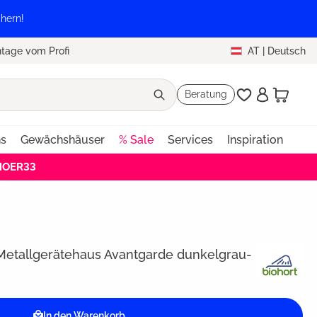
hern!
tage vom Profi
AT
|
Deutsch
Beratung
ns
Gewächshäuser
% Sale
Services
Inspiration
EHOER33
 Metallgerätehaus Avantgarde dunkelgrau-
In den Warenkorb