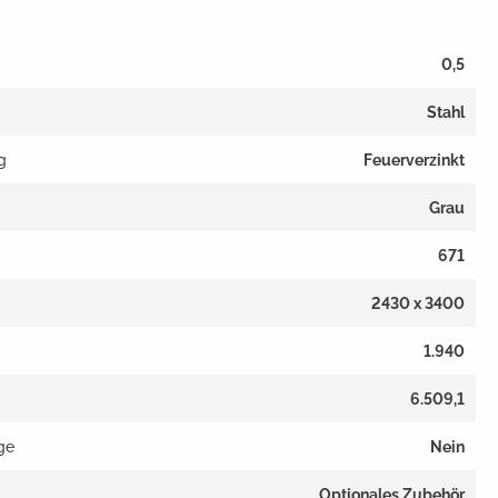
0,5
Stahl
g
Feuerverzinkt
Grau
671
2430 x 3400
1.940
6.509,1
ge
Nein
Optionales Zubehör