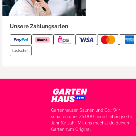
Unsere Zahlungsarten
Lastschrift
Gartenhäuser, Saunen und Co.: Wir
schaffen über 25.000 neue Lieblingsorte
Jahr für Jahr. Mit uns machst du deinen
Garten zum Original.