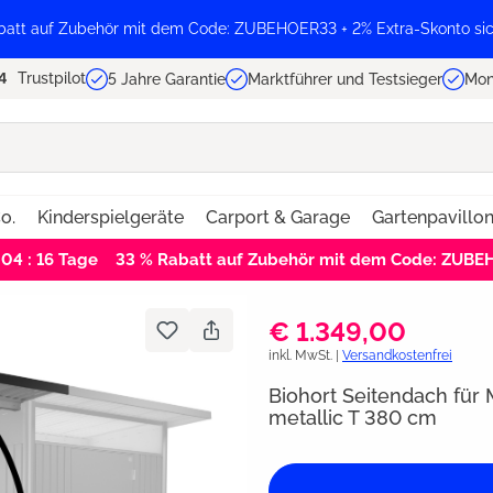
batt auf Zubehör mit dem Code: ZUBEHOER33 + 2% Extra-Skonto sic
Trustpilot
5 Jahre Garantie
Marktführer und Testsieger
Mon
o.
Kinderspielgeräte
Carport & Garage
Gartenpavillo
 04 : 16
Tage
33 % Rabatt auf Zubehör mit dem Code: ZUB
€ 1.349,00
inkl. MwSt. |
Versandkostenfrei
Biohort Seitendach für
metallic T 380 cm