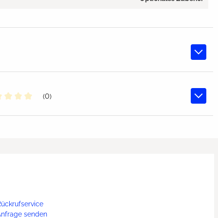
(0)
chschnittliche Bewertung von 0 von 5 Sternen
ückrufservice
Anfrage senden