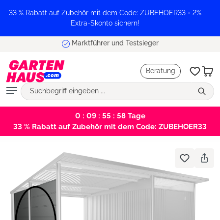
alt springen
33 % Rabatt auf Zubehör mit dem Code: ZUBEHOER33 + 2%
Extra-Skonto sichern!
Marktführer und Testsieger
Beratung
0 : 09 : 55 : 58
Tage
33 % Rabatt auf Zubehör mit dem Code: ZUBEHOER33
Bildergalerie überspringen