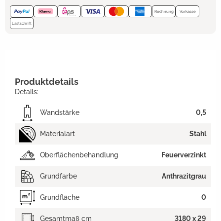
Rechnung
Vorkasse
Lastschrift
Produktdetails
Details:
Wandstärke
0,5
Materialart
Stahl
Oberflächenbehandlung
Feuerverzinkt
Grundfarbe
Anthrazitgrau
Grundfläche
0
Gesamtmaß cm
3180 x 29