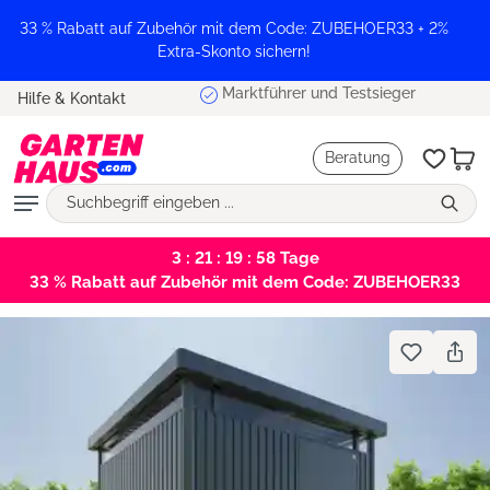
alt springen
33 % Rabatt auf Zubehör mit dem Code: ZUBEHOER33 + 2%
Extra-Skonto sichern!
Marktführer und Testsieger
Hilfe & Kontakt
Beratung
3 : 21 : 19 : 58
Tage
33 % Rabatt auf Zubehör mit dem Code: ZUBEHOER33
Bildergalerie überspringen