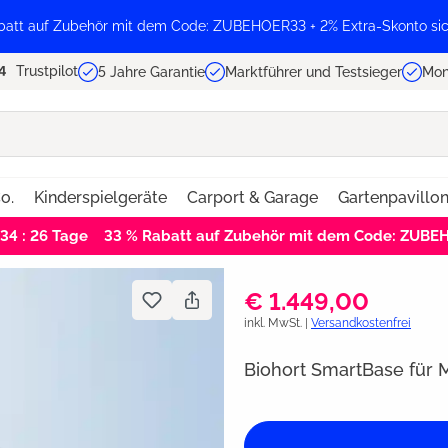
batt auf Zubehör mit dem Code: ZUBEHOER33 + 2% Extra-Skonto sic
Trustpilot
5 Jahre Garantie
Marktführer und Testsieger
Mon
o.
Kinderspielgeräte
Carport & Garage
Gartenpavillo
 34 : 25
Tage
33 % Rabatt auf Zubehör mit dem Code: ZUB
€ 1.449,00
inkl. MwSt. |
Versandkostenfrei
Biohort SmartBase für 