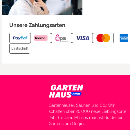
Unsere Zahlungsarten
Lastschrift
Gartenhäuser, Saunen und Co.: Wir
schaffen über 25.000 neue Lieblingsorte
Jahr für Jahr. Mit uns machst du deinen
Garten zum Original.