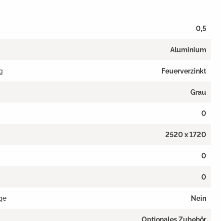
0,5
Aluminium
g
Feuerverzinkt
Grau
0
2520 x 1720
0
0
ge
Nein
Optionales Zubehör