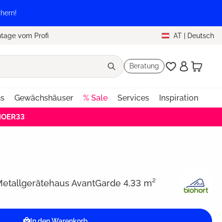
hern!
tage vom Profi
AT
|
Deutsch
Beratung
ns
Gewächshäuser
% Sale
Services
Inspiration
EHOER33
Metallgerätehaus AvantGarde 4,33 m²
In den Warenkorb