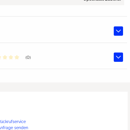
(0)
chschnittliche Bewertung von 0 von 5 Sternen
ückrufservice
Anfrage senden