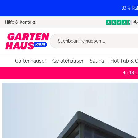
springen
Zur Hauptnavigation springen
33 % Ra
Hilfe & Kontakt
Gartenhäuser
Gerätehäuser
Sauna
Hot Tub & C
4 : 13 :
Bildergalerie überspringen