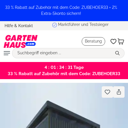
alt springen
33 % Rabatt auf Zubehör mit dem Code: ZUBEHOER33 + 2%
Extra-Skonto sichern!
Marktführer und Testsieger
Hilfe & Kontakt
Beratung
4 : 01 : 34 : 31
Tage
33 % Rabatt auf Zubehör mit dem Code: ZUBEHOER33
Bildergalerie überspringen