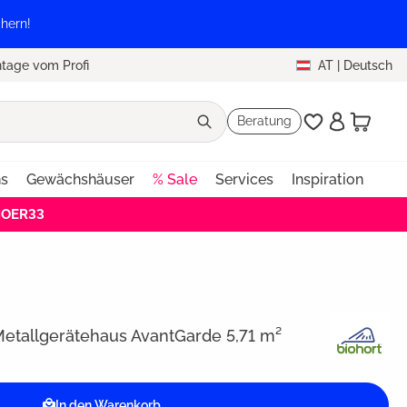
hern!
tage vom Profi
AT
|
Deutsch
Beratung
ns
Gewächshäuser
% Sale
Services
Inspiration
HOER33
Metallgerätehaus AvantGarde 5,71 m²
In den Warenkorb