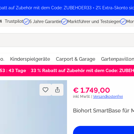
batt auf Zubehör mit dem Code: ZUBEHOER33 + 2% Extra-Skonto sic
Trustpilot
5 Jahre Garantie
Marktführer und Testsieger
Mon
o.
Kinderspielgeräte
Carport & Garage
Gartenpavillo
 53 : 43
Tage
33 % Rabatt auf Zubehör mit dem Code: ZUBE
€ 1.749,00
inkl. MwSt. |
Versandkostenfrei
Biohort SmartBase für 