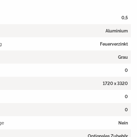
0,5
Aluminium
g
Feuerverzinkt
Grau
0
1720 x 3320
0
0
ge
Nein
Optionales Zubehör