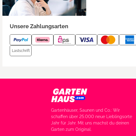
Unsere Zahlungsarten
Lastschrift
Gartenhäuser, Saunen und Co.: Wir
schaffen über 25.000 neue Lieblingsorte
Jahr für Jahr. Mit uns machst du deinen
Garten zum Original.