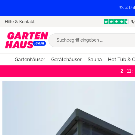
springen
Zur Hauptnavigation springen
33 % Ra
Hilfe & Kontakt
Gartenhäuser
Gerätehäuser
Sauna
Hot Tub & C
2 : 11 :
Bildergalerie überspringen