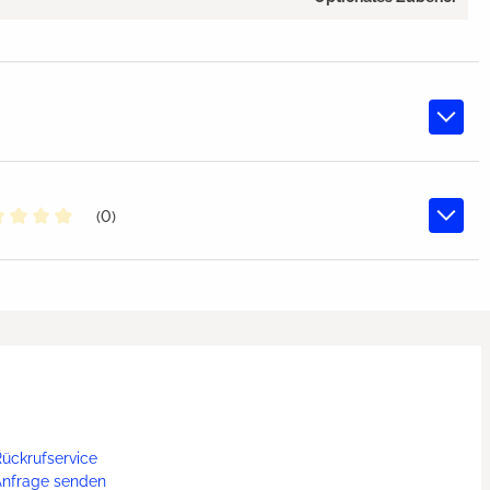
(0)
chschnittliche Bewertung von 0 von 5 Sternen
ückrufservice
Anfrage senden