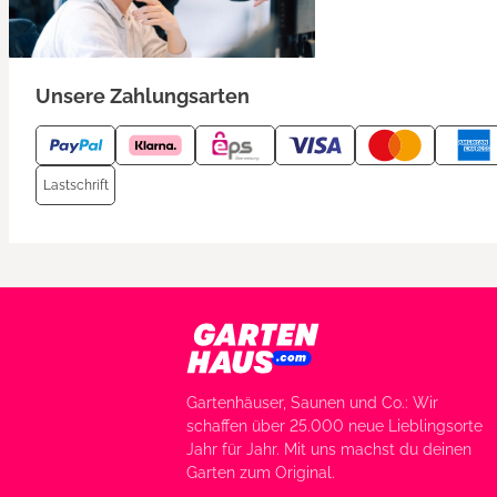
Unsere Zahlungsarten
Lastschrift
Gartenhäuser, Saunen und Co.: Wir
schaffen über 25.000 neue Lieblingsorte
Jahr für Jahr. Mit uns machst du deinen
Garten zum Original.