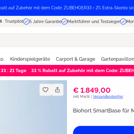
batt auf Zubehör mit dem Code: ZUBEHOER33 + 2% Extra-Skonto sic
Trustpilot
5 Jahre Garantie
Marktführer und Testsieger
Mon
o.
Kinderspielgeräte
Carport & Garage
Gartenpavillo
 33 : 21
Tage
33 % Rabatt auf Zubehör mit dem Code: ZUB
€ 1.849,00
inkl. MwSt. |
Versandkostenfrei
Biohort SmartBase für 