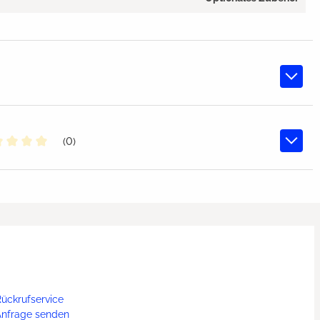
(0)
chschnittliche Bewertung von 0 von 5 Sternen
ückrufservice
Anfrage senden