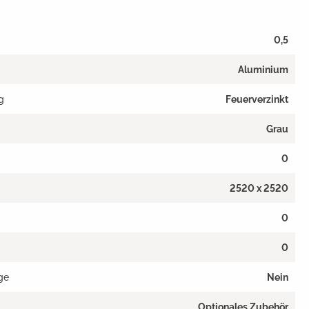
0,5
Aluminium
g
Feuerverzinkt
Grau
0
2520 x 2520
0
0
ge
Nein
Optionales Zubehör