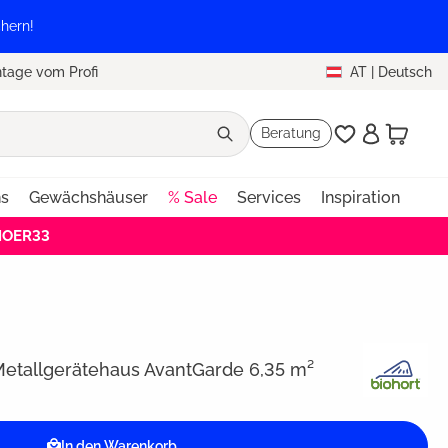
hern!
tage vom Profi
AT
|
Deutsch
Beratung
ns
Gewächshäuser
% Sale
Services
Inspiration
EHOER33
Metallgerätehaus AvantGarde 6,35 m²
In den Warenkorb