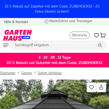
alt springen
33 % Rabatt auf Zubehör mit dem Code: ZUBEHOER33 + 2%
Extra-Skonto sichern!
Marktführer und Testsieger
Hilfe & Kontakt
Beratung
3 : 19 : 28 : 10
Tage
33 % Rabatt auf Zubehör mit dem Code: ZUBEHOER33
Startseite
Garten
/
Sofort lieferbar
Bildergalerie überspringen