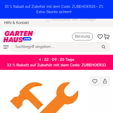
alt springen
33 % Rabatt auf Zubehör mit dem Code: ZUBEHOER33 + 2%
Extra-Skonto sichern!
Marktführer und Testsieger
Hilfe & Kontakt
Beratung
4 : 22 : 09 : 28
Tage
33 % Rabatt auf Zubehör mit dem Code: ZUBEHOER33
Bildergalerie überspringen