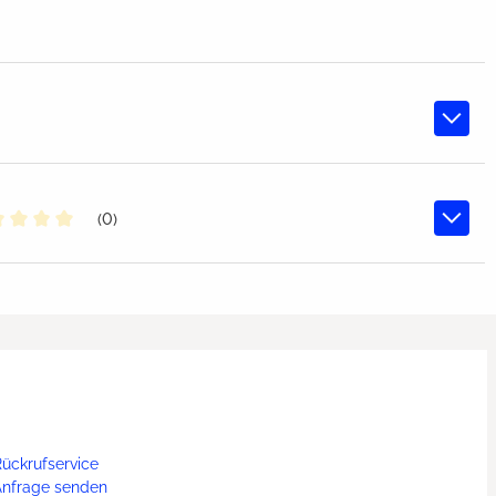
(0)
chschnittliche Bewertung von 0 von 5 Sternen
ückrufservice
Anfrage senden