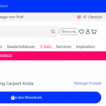
hern!
tage vom Profi
AT
|
Deutsch
Beratung
ns
Gewächshäuser
% Sale
Services
Inspiration
EHOER33
ng Carport Kreta
Montage-Produkt
In den Warenkorb