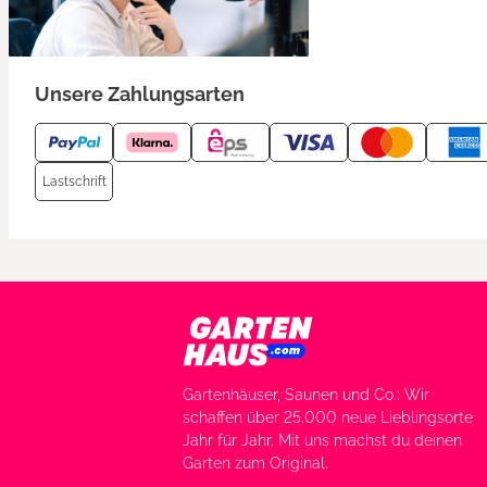
Unsere Zahlungsarten
Lastschrift
Gartenhäuser, Saunen und Co.: Wir
schaffen über 25.000 neue Lieblingsorte
Jahr für Jahr. Mit uns machst du deinen
Garten zum Original.