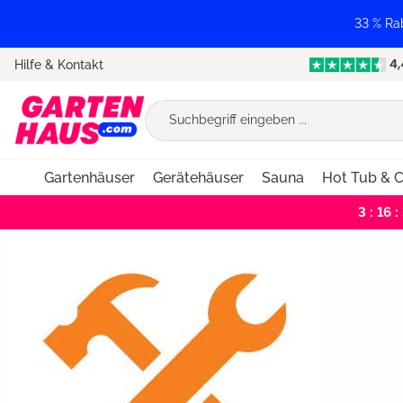
springen
Zur Hauptnavigation springen
33 % Ra
Hilfe & Kontakt
Gartenhäuser
Gerätehäuser
Sauna
Hot Tub & C
3 : 16 :
Bildergalerie überspringen