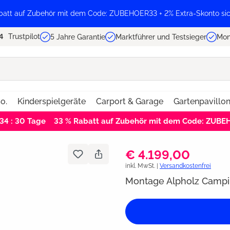
batt auf Zubehör mit dem Code: ZUBEHOER33 + 2% Extra-Skonto sic
Trustpilot
5 Jahre Garantie
Marktführer und Testsieger
Mon
o.
Kinderspielgeräte
Carport & Garage
Gartenpavillo
 34 : 29
Tage
33 % Rabatt auf Zubehör mit dem Code: ZUB
€ 4.199,00
inkl. MwSt. |
Versandkostenfrei
Montage Alpholz Campi