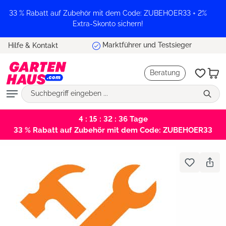
alt springen
33 % Rabatt auf Zubehör mit dem Code: ZUBEHOER33 + 2%
Extra-Skonto sichern!
Marktführer und Testsieger
Hilfe & Kontakt
Beratung
4 : 15 : 32 : 35
Tage
33 % Rabatt auf Zubehör mit dem Code: ZUBEHOER33
Bildergalerie überspringen