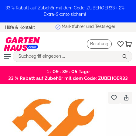
alt springen
33 % Rabatt auf Zubehör mit dem Code: ZUBEHOER33 + 2%
Extra-Skonto sichern!
Marktführer und Testsieger
Hilfe & Kontakt
Beratung
1 : 09 : 39 : 05
Tage
33 % Rabatt auf Zubehör mit dem Code: ZUBEHOER33
Bildergalerie überspringen