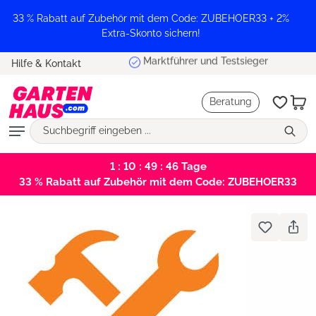
alt springen
33 % Rabatt auf Zubehör mit dem Code: ZUBEHOER33 + 2%
Extra-Skonto sichern!
Marktführer und Testsieger
Hilfe & Kontakt
Beratung
1 : 10 : 49 : 46
Tage
33 % Rabatt auf Zubehör mit dem Code: ZUBEHOER33
Bildergalerie überspringen