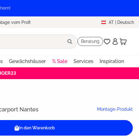
hern!
tage vom Profi
AT
|
Deutsch
Beratung
ns
Gewächshäuser
% Sale
Services
Inspiration
EHOER33
carport Nantes
Montage-Produkt
In den Warenkorb