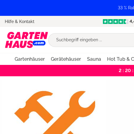
springen
Zur Hauptnavigation springen
33 % Ra
Hilfe & Kontakt
Gartenhäuser
Gerätehäuser
Sauna
Hot Tub & C
2 : 20 :
Bildergalerie überspringen