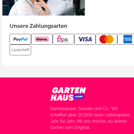
Unsere Zahlungsarten
Lastschrift
Gartenhäuser, Saunen und Co.: Wir
schaffen über 25.000 neue Lieblingsorte
Jahr für Jahr. Mit uns machst du deinen
Garten zum Original.