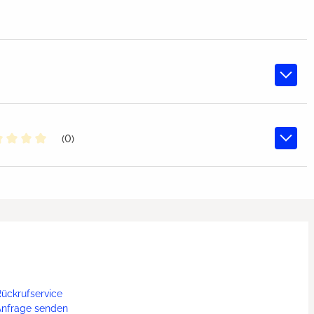
(0)
chschnittliche Bewertung von 0 von 5 Sternen
ückrufservice
Anfrage senden