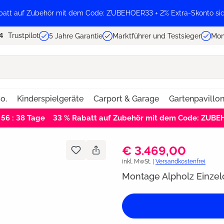
batt auf Zubehör mit dem Code: ZUBEHOER33 + 2% Extra-Skonto sic
Trustpilot
5 Jahre Garantie
Marktführer und Testsieger
Mon
o.
Kinderspielgeräte
Carport & Garage
Gartenpavillo
 56 : 37
Tage
33 % Rabatt auf Zubehör mit dem Code: ZUB
€ 3.469,00
inkl. MwSt. |
Versandkostenfrei
Montage Alpholz Einzel