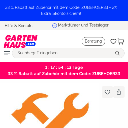
alt springen
33 % Rabatt auf Zubehör mit dem Code: ZUBEHOER33 + 2%
Extra-Skonto sichern!
Marktführer und Testsieger
Hilfe & Kontakt
Beratung
1 : 17 : 54 : 13
Tage
33 % Rabatt auf Zubehör mit dem Code: ZUBEHOER33
Bildergalerie überspringen