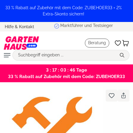
alt springen
33 % Rabatt auf Zubehör mit dem Code: ZUBEHOER33 + 2%
Extra-Skonto sichern!
Marktführer und Testsieger
Hilfe & Kontakt
Beratung
3 : 17 : 03 : 46
Tage
33 % Rabatt auf Zubehör mit dem Code: ZUBEHOER33
Bildergalerie überspringen