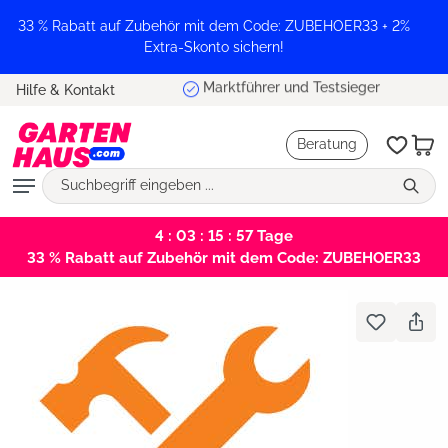
alt springen
33 % Rabatt auf Zubehör mit dem Code: ZUBEHOER33 + 2%
Extra-Skonto sichern!
Marktführer und Testsieger
Hilfe & Kontakt
Beratung
4 : 03 : 15 : 57
Tage
33 % Rabatt auf Zubehör mit dem Code: ZUBEHOER33
Bildergalerie überspringen