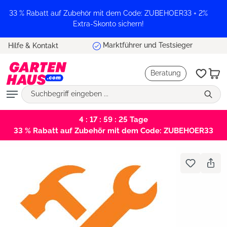
alt springen
33 % Rabatt auf Zubehör mit dem Code: ZUBEHOER33 + 2%
Extra-Skonto sichern!
Marktführer und Testsieger
Hilfe & Kontakt
Beratung
4 : 17 : 59 : 25
Tage
33 % Rabatt auf Zubehör mit dem Code: ZUBEHOER33
Bildergalerie überspringen