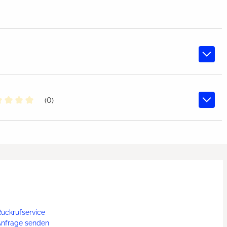
(0)
chschnittliche Bewertung von 0 von 5 Sternen
ückrufservice
Anfrage senden