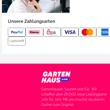
Unsere Zahlungsarten
Lastschrift
Gartenhäuser, Saunen und Co.: Wir
schaffen über 25.000 neue Lieblingsorte
Jahr für Jahr. Mit uns machst du deinen
Garten zum Original.