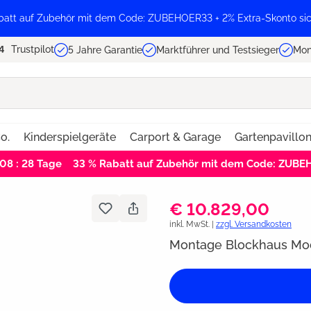
batt auf Zubehör mit dem Code: ZUBEHOER33 + 2% Extra-Skonto sic
Trustpilot
5 Jahre Garantie
Marktführer und Testsieger
Mon
o.
Kinderspielgeräte
Carport & Garage
Gartenpavillo
 08 : 27
Tage
33 % Rabatt auf Zubehör mit dem Code: ZUB
€ 10.829,00
inkl. MwSt. |
zzgl. Versandkosten
Montage Blockhaus Mode