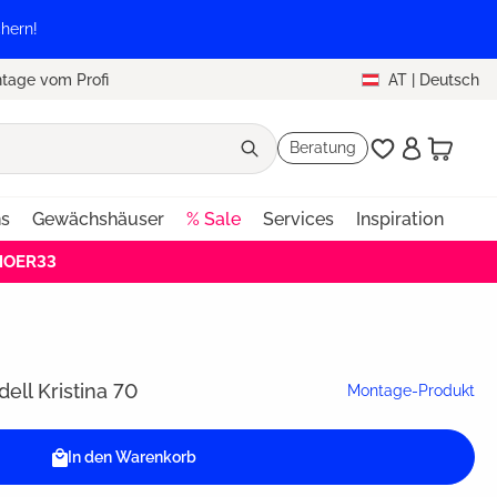
hern!
tage vom Profi
AT
|
Deutsch
Beratung
ns
Gewächshäuser
% Sale
Services
Inspiration
EHOER33
ll Kristina 70
Montage-Produkt
In den Warenkorb