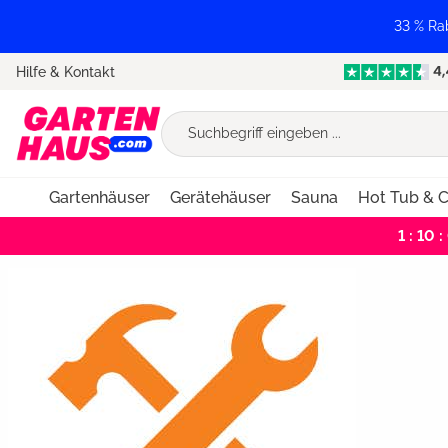
springen
Zur Hauptnavigation springen
33 % Ra
Hilfe & Kontakt
Gartenhäuser
Gerätehäuser
Sauna
Hot Tub & C
1 : 10 :
Bildergalerie überspringen