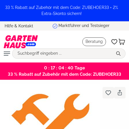
alt springen
33 % Rabatt auf Zubehör mit dem Code: ZUBEHOER33 + 2%
Extra-Skonto sichern!
Marktführer und Testsieger
Hilfe & Kontakt
Beratung
0 : 17 : 04 : 40
Tage
33 % Rabatt auf Zubehör mit dem Code: ZUBEHOER33
Bildergalerie überspringen