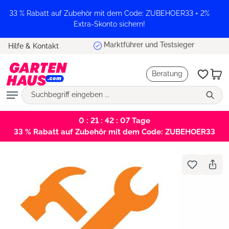
alt springen
33 % Rabatt auf Zubehör mit dem Code: ZUBEHOER33 + 2%
Extra-Skonto sichern!
Marktführer und Testsieger
Hilfe & Kontakt
Beratung
0 : 21 : 42 : 07
Tage
33 % Rabatt auf Zubehör mit dem Code: ZUBEHOER33
Bildergalerie überspringen