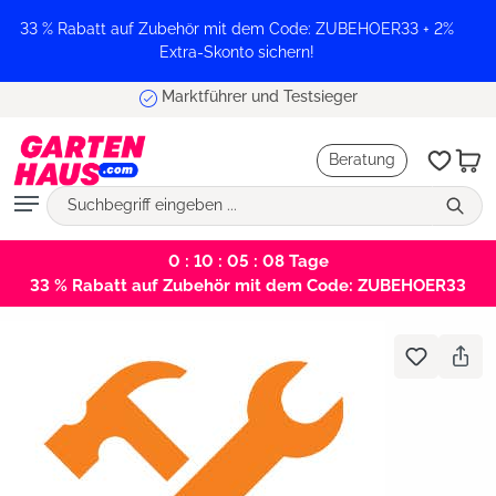
alt springen
33 % Rabatt auf Zubehör mit dem Code: ZUBEHOER33 + 2%
Extra-Skonto sichern!
Marktführer und Testsieger
Beratung
0 : 10 : 05 : 08
Tage
33 % Rabatt auf Zubehör mit dem Code: ZUBEHOER33
Bildergalerie überspringen